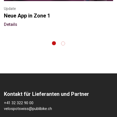
Update
N
Neue App in Zone 1
A
Details
D
Kontakt für Lieferanten und Partner
+41 32 322 90 00
velospotswiss@publibike.ch